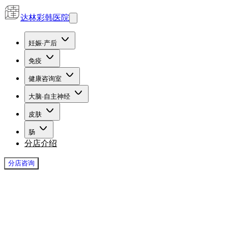
达林彩韩医院
妊娠·产后
免疫
健康咨询室
大脑·自主神经
皮肤
肠
分店介绍
分店咨询