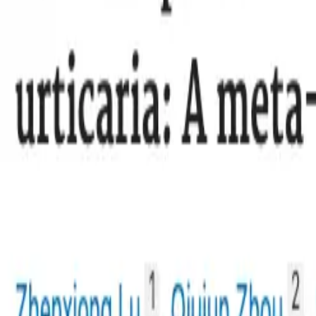
将40名慢性荨麻疹患者分为中药治疗组和对照组进行8周治疗
达林彩韩医院