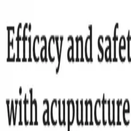
达林彩韩医院
妊娠·产后
免疫
健康咨询室
大脑·自主神经
皮肤
肠
分店介绍
分店咨询