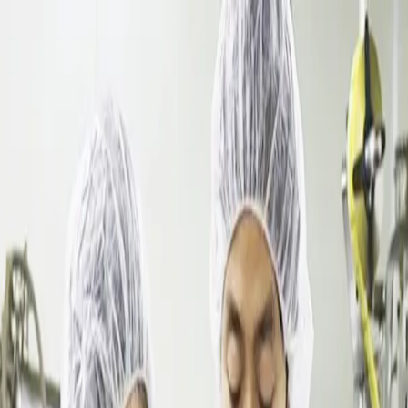
达林彩韩医院
妊娠·产后
免疫
健康咨询室
大脑·自主神经
皮肤
肠
分店介绍
分店咨询