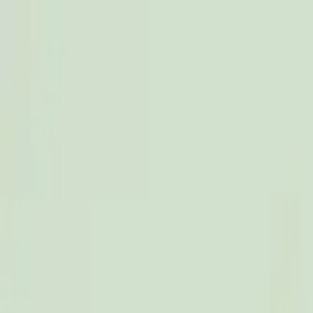
达林彩韩医院
妊娠·产后
免疫
健康咨询室
大脑·自主神经
皮肤
肠
分店介绍
分店咨询