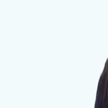
Table of Contents
경력
현) 달임채한의원 인천점 원장
전) 바른원한의원 진료원장
전) 인천국제한방병원 진료원장
전) 횡성군보건소 한의과 진료원장
전) 참맑은한의원 진료원장
자격 및 회원
한국바이오헬스학회 정보통신이사
척추신경추나의학회 정회원 및 정규과정 수료
미국 의사 (APCA) 근골격계 초음파 자격 취득 (RMSK)
KBF 한의바이오헬스포럼
치유포럼국제의료지원단
횡성군 공중보건한의사 대표
대한한의학회 회원