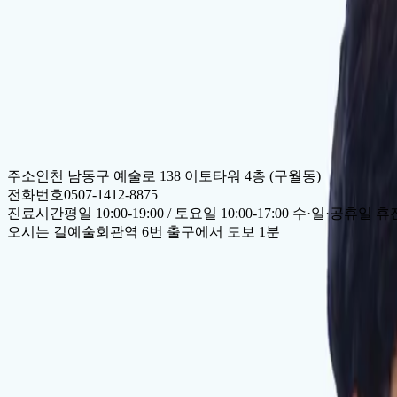
대한동의방약학회 회원
On this page
경력
자격 및 회원
주소
인천 남동구 예술로 138 이토타워 4층 (구월동)
전화번호
0507-1412-8875
진료시간
평일 10:00-19:00 / 토요일 10:00-17:00 수·일·공휴일 휴
오시는 길
예술회관역 6번 출구에서 도보 1분
달임채한의원