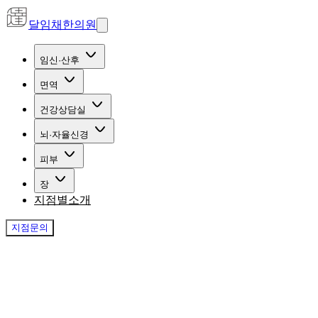
달임채한의원
임신·산후
면역
건강상담실
뇌·자율신경
피부
장
지점별소개
지점문의