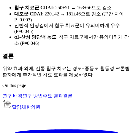
침구 치료군 CDAI
: 250±51 → 163±56으로 감소
대조군 CDAI
: 220±42 → 181±46으로 감소 (군간 차이
P=0.003)
전반적 안녕감에서 침구 치료군이 유의미하게 우수
(P=0.045)
α1-산성 당단백 농도
, 침구 치료군에서만 유의미하게 감
소 (P=0.046)
결론
위약 효과 외에, 전통 침구 치료는 경도~중등도 활동성 크론병
환자에게 추가적인 치료 효과를 제공하였다.
On this page
연구 배경
연구 방법
주요 결과
결론
달임채한의원