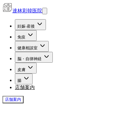
達林彩韓医院
妊娠·産後
免疫
健康相談室
脳・自律神経
皮膚
腸
店舗案内
店舗案内