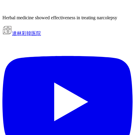
Herbal medicine showed effectiveness in treating narcolepsy
達林彩韓医院