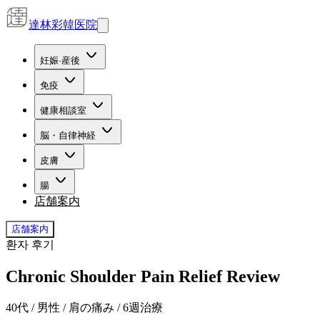
達林彩韓医院
妊娠·産後
免疫
健康相談室
脳・自律神経
皮膚
腸
店舗案内
店舗案内
환자 후기
Chronic Shoulder Pain Relief Review
40代 / 男性 / 肩の痛み / 6週治療