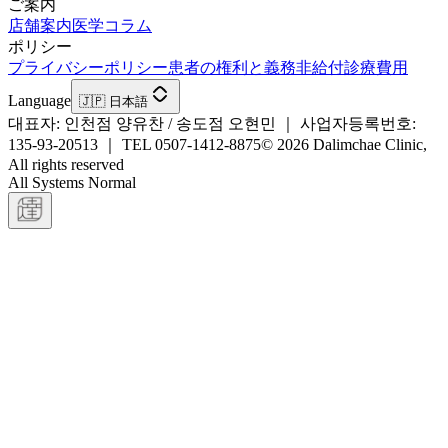
ご案内
店舗案内
医学コラム
ポリシー
プライバシーポリシー
患者の権利と義務
非給付診療費用
Language
🇯🇵 日本語
대표자: 인천점 양유찬 / 송도점 오현민 ｜ 사업자등록번호:
135-93-20513 ｜ TEL 0507-1412-8875
©
2026
Dalimchae Clinic
,
All rights reserved
All Systems Normal