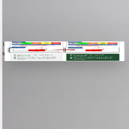
初診から治療経過までの率直なレビューをご覧ください。
治療のビフォーアフ터
治療前後の検査結果の比較。
1 Week: Range of Motion
Starting at 90° elevation
自分に合った治療相談
あなたに合わせた回復プランをご提案します。
仁川店お問い合わせ
松島店お問い合わせ