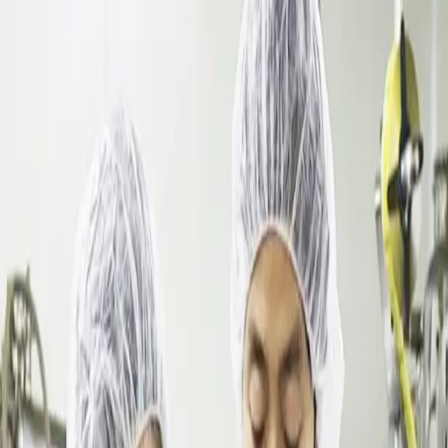
達林彩韓医院
妊娠·産後
免疫
健康相談室
脳・自律神経
皮膚
腸
店舗案内
店舗案内