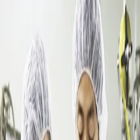
達林彩韓医院
妊娠·産後
免疫
健康相談室
脳・自律神経
皮膚
腸
店舗案内
店舗案内